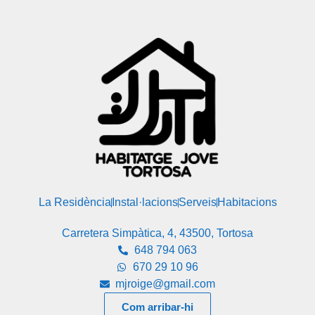
La Residència
Instal·lacions
Serveis
Habitacions
Carretera Simpàtica, 4, 43500, Tortosa
648 794 063
670 29 10 96
mjroige@gmail.com
Com arribar-hi